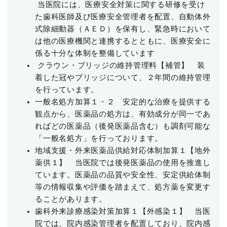
当医院には、医療安全対策に関する研修を受け
た歯科医師及び医療安全管理者を配置、
自動体外
式除細動器（ＡＥＤ）を保有し、緊急時において
は他の医療機関と連携すると
ともに、医療安全に
係る十分な体制を整備しています
クラウン・ブリッジの維持管理料【補管】
装
着した冠やブリッジについて、２年間の維持管理
を行っています。
一般名処方加算１・２
安定的な治療を提供する
観点から、医薬品の処方は、有効成分が同一であ
ればどの医薬品
（後発医薬品含む）も調剤可能な
「一般名処方」を行っております。
地域支援・外来医薬品供給対応体制加算１【
地外
薬
供１
】
当医院では後発医薬品の使用を推進し
ています。医薬品の品質や安全性、安定供給体制
等の情報収集や評価を踏まえて、処方薬を変更す
ることがあります。
歯科外来診療感染対策加算
１
【外感染１】
当医
院では、院内感染管理者を配置しており、院内感