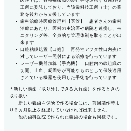
医院では、各種補綴物の製作等を連携する歯科技
工所に委託しており、当該歯科技工所（士）の業
務を後方から支援しています
歯科治療時医療管理
料
【医管】
患者さんの歯科
治療にあたり、医科の主治医や病院と連携し、モ
ニタリング等、全身的な管理体制を取ることが出
来ます
口腔粘膜処置【口処】
再発性アフタ性口内炎に
対してレーザー照射による治療を行っています
レーザー機器加算【手光機】
口腔内の軟組織の
切開、止血、凝固等が可能なものとして保険適用
されている機器を使用
した手術を行っています
＊新しい義歯（取り外しできる入れ歯）を作るときの
取り扱い
新しい義歯を保険で作る場合には、前回製作時よ
り６ヵ月以上を経過していなければ
出来
ません。
他の歯科医院で作られた義歯の場合も同様です。