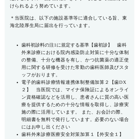
けられるよう努めています。
＊当医院は、以下の施設基準等に適合している旨、東
海北陸厚生局に届出を行っています。
歯科初診料の注1に規定する基準【歯初診】
歯科
外来診療における院内感染防止対策に十分な体制
の整備、十分な機器を有し、かつ
抗菌薬の適正使
用に関する研修を受けた常勤の歯科医師及びスタ
ッフがおります。
電子的歯科診療情報連携体制整備加算２【歯DX
２】
当医院では、マイナ保険証によるオンライ
ン資格確認などを活用し、患者さんに質の高い
医
療を提供するための十分な情報を取得し、診療実
施の際に活用しています。 また、お会計の際、
明細書を無料で発行しています。必要のない場合
にはお申し出ください
歯科外来診療医療安全対策加算
１【外安全１】