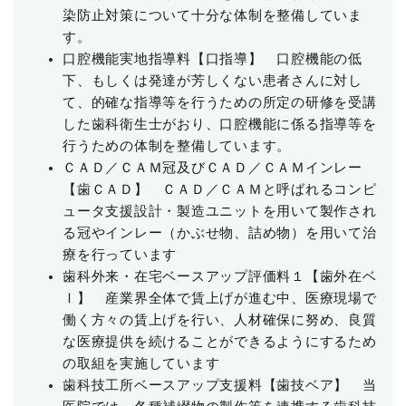
染防止対策について十分な体制を
整備していま
す。
口腔機能実地指導料【口指導】
口腔機能の低
下、もしくは発達が芳しくない患者さんに対し
て、的確な指導等を行うための所定の研修を受講
した歯科衛生士がおり、口腔機能に係る指導等を
行うための体制を整備しています。
ＣＡＤ／ＣＡＭ
冠及びＣＡＤ／ＣＡＭインレー
【歯ＣＡＤ】
ＣＡＤ／ＣＡＭと呼ばれるコンピ
ュータ支援設計・製造ユニットを用いて製作され
る冠やインレー（かぶせ物、詰め物）を用いて治
療を行っています
歯科外来・在宅ベースアップ評価料１【歯外在ベ
Ⅰ】
産業界全体で賃上げが進む中、医療現場で
働く方々の賃上げを行い、人材確保に努め、良質
な医療提供を続けることができるようにするため
の取組を実施しています
歯科技工所ベースアップ支援料【歯技ベア】
当